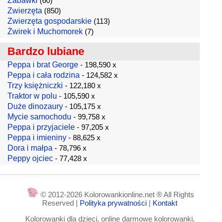
Zabawki
(60)
Zwierzęta
(850)
Zwierzęta gospodarskie
(113)
Żwirek i Muchomorek
(7)
Bardzo lubiane
Peppa i brat George
- 198,590 x
Peppa i cała rodzina
- 124,582 x
Trzy księżniczki
- 122,180 x
Traktor w polu
- 105,590 x
Duże dinozaury
- 105,175 x
Mycie samochodu
- 99,758 x
Peppa i przyjaciele
- 97,205 x
Peppa i imieniny
- 88,625 x
Dora i małpa
- 78,796 x
Peppy ojciec
- 77,428 x
© 2012-2026 Kolorowankionline.net ® All Rights
Reserved |
Polityka prywatności
|
Kontakt
Kolorowanki dla dzieci, online darmowe kolorowanki,