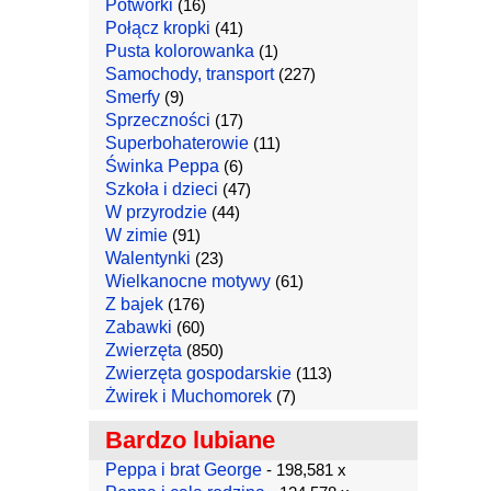
Potworki
(16)
Połącz kropki
(41)
Pusta kolorowanka
(1)
Samochody, transport
(227)
Smerfy
(9)
Sprzeczności
(17)
Superbohaterowie
(11)
Świnka Peppa
(6)
Szkoła i dzieci
(47)
W przyrodzie
(44)
W zimie
(91)
Walentynki
(23)
Wielkanocne motywy
(61)
Z bajek
(176)
Zabawki
(60)
Zwierzęta
(850)
Zwierzęta gospodarskie
(113)
Żwirek i Muchomorek
(7)
Bardzo lubiane
Peppa i brat George
- 198,581 x