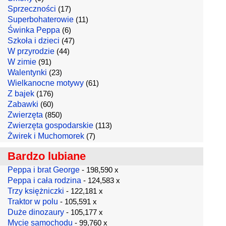
Sprzeczności
(17)
Superbohaterowie
(11)
Świnka Peppa
(6)
Szkoła i dzieci
(47)
W przyrodzie
(44)
W zimie
(91)
Walentynki
(23)
Wielkanocne motywy
(61)
Z bajek
(176)
Zabawki
(60)
Zwierzęta
(850)
Zwierzęta gospodarskie
(113)
Żwirek i Muchomorek
(7)
Bardzo lubiane
Peppa i brat George
- 198,590 x
Peppa i cała rodzina
- 124,583 x
Trzy księżniczki
- 122,181 x
Traktor w polu
- 105,591 x
Duże dinozaury
- 105,177 x
Mycie samochodu
- 99,760 x