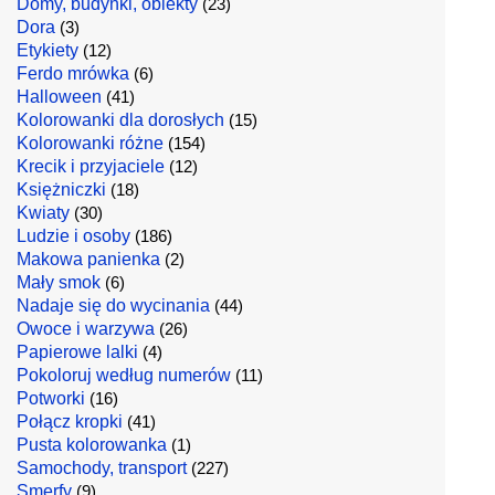
Domy, budynki, obiekty
(23)
Dora
(3)
Etykiety
(12)
Ferdo mrówka
(6)
Halloween
(41)
Kolorowanki dla dorosłych
(15)
Kolorowanki różne
(154)
Krecik i przyjaciele
(12)
Księżniczki
(18)
Kwiaty
(30)
Ludzie i osoby
(186)
Makowa panienka
(2)
Mały smok
(6)
Nadaje się do wycinania
(44)
Owoce i warzywa
(26)
Papierowe lalki
(4)
Pokoloruj według numerów
(11)
Potworki
(16)
Połącz kropki
(41)
Pusta kolorowanka
(1)
Samochody, transport
(227)
Smerfy
(9)