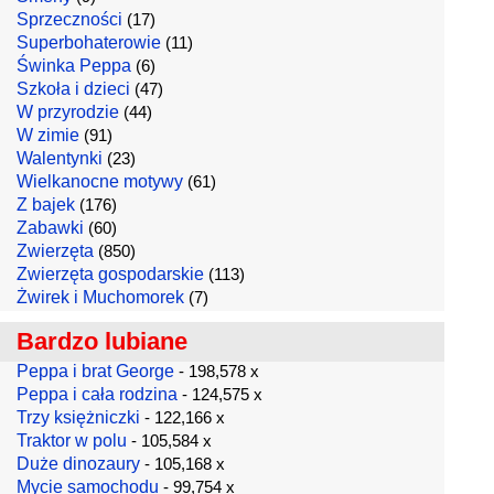
Sprzeczności
(17)
Superbohaterowie
(11)
Świnka Peppa
(6)
Szkoła i dzieci
(47)
W przyrodzie
(44)
W zimie
(91)
Walentynki
(23)
Wielkanocne motywy
(61)
Z bajek
(176)
Zabawki
(60)
Zwierzęta
(850)
Zwierzęta gospodarskie
(113)
Żwirek i Muchomorek
(7)
Bardzo lubiane
Peppa i brat George
- 198,578 x
Peppa i cała rodzina
- 124,575 x
Trzy księżniczki
- 122,166 x
Traktor w polu
- 105,584 x
Duże dinozaury
- 105,168 x
Mycie samochodu
- 99,754 x