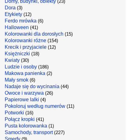
Domy, budynki, obiekty
(23)
Dora
(3)
Etykiety
(12)
Ferdo mrówka
(6)
Halloween
(41)
Kolorowanki dla dorosłych
(15)
Kolorowanki różne
(154)
Krecik i przyjaciele
(12)
Księżniczki
(18)
Kwiaty
(30)
Ludzie i osoby
(186)
Makowa panienka
(2)
Mały smok
(6)
Nadaje się do wycinania
(44)
Owoce i warzywa
(26)
Papierowe lalki
(4)
Pokoloruj według numerów
(11)
Potworki
(16)
Połącz kropki
(41)
Pusta kolorowanka
(1)
Samochody, transport
(227)
Smerfy
(9)