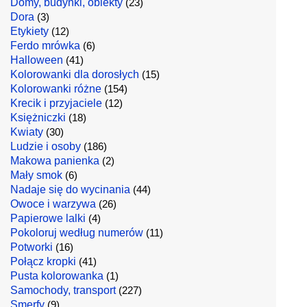
Domy, budynki, obiekty
(23)
Dora
(3)
Etykiety
(12)
Ferdo mrówka
(6)
Halloween
(41)
Kolorowanki dla dorosłych
(15)
Kolorowanki różne
(154)
Krecik i przyjaciele
(12)
Księżniczki
(18)
Kwiaty
(30)
Ludzie i osoby
(186)
Makowa panienka
(2)
Mały smok
(6)
Nadaje się do wycinania
(44)
Owoce i warzywa
(26)
Papierowe lalki
(4)
Pokoloruj według numerów
(11)
Potworki
(16)
Połącz kropki
(41)
Pusta kolorowanka
(1)
Samochody, transport
(227)
Smerfy
(9)