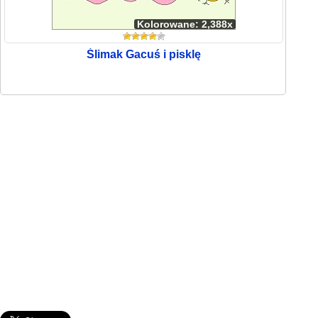
Kolorowane: 2,388x
Ślimak Gacuś i pisklę