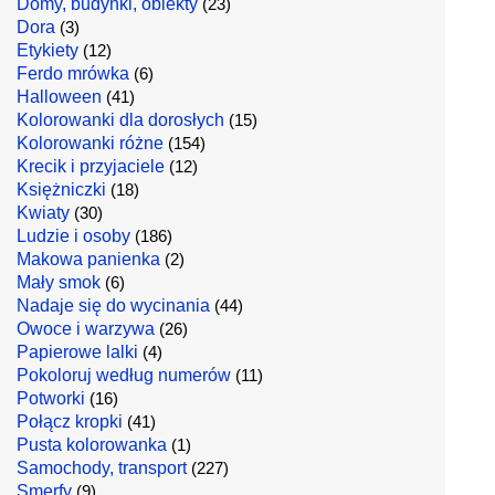
Domy, budynki, obiekty
(23)
Dora
(3)
Etykiety
(12)
Ferdo mrówka
(6)
Halloween
(41)
Kolorowanki dla dorosłych
(15)
Kolorowanki różne
(154)
Krecik i przyjaciele
(12)
Księżniczki
(18)
Kwiaty
(30)
Ludzie i osoby
(186)
Makowa panienka
(2)
Mały smok
(6)
Nadaje się do wycinania
(44)
Owoce i warzywa
(26)
Papierowe lalki
(4)
Pokoloruj według numerów
(11)
Potworki
(16)
Połącz kropki
(41)
Pusta kolorowanka
(1)
Samochody, transport
(227)
Smerfy
(9)