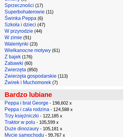
Sprzeczności
(17)
Superbohaterowie
(11)
Świnka Peppa
(6)
Szkoła i dzieci
(47)
W przyrodzie
(44)
W zimie
(91)
Walentynki
(23)
Wielkanocne motywy
(61)
Z bajek
(176)
Zabawki
(60)
Zwierzęta
(850)
Zwierzęta gospodarskie
(113)
Żwirek i Muchomorek
(7)
Bardzo lubiane
Peppa i brat George
- 198,602 x
Peppa i cała rodzina
- 124,588 x
Trzy księżniczki
- 122,185 x
Traktor w polu
- 105,599 x
Duże dinozaury
- 105,181 x
Mycie samochodu
- 99,767 x