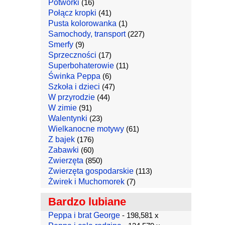
Potworki
(16)
Połącz kropki
(41)
Pusta kolorowanka
(1)
Samochody, transport
(227)
Smerfy
(9)
Sprzeczności
(17)
Superbohaterowie
(11)
Świnka Peppa
(6)
Szkoła i dzieci
(47)
W przyrodzie
(44)
W zimie
(91)
Walentynki
(23)
Wielkanocne motywy
(61)
Z bajek
(176)
Zabawki
(60)
Zwierzęta
(850)
Zwierzęta gospodarskie
(113)
Żwirek i Muchomorek
(7)
Bardzo lubiane
Peppa i brat George
- 198,581 x