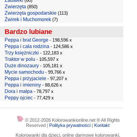
Zabawki
(60)
Zwierzęta
(850)
Zwierzęta gospodarskie
(113)
Żwirek i Muchomorek
(7)
Bardzo lubiane
Peppa i brat George
- 198,596 x
Peppa i cała rodzina
- 124,586 x
Trzy księżniczki
- 122,183 x
Traktor w polu
- 105,597 x
Duże dinozaury
- 105,181 x
Mycie samochodu
- 99,766 x
Peppa i przyjaciele
- 97,207 x
Peppa i imieniny
- 88,626 x
Dora i małpa
- 78,797 x
Peppy ojciec
- 77,429 x
© 2012-2026 Kolorowankionline.net ® All Rights
Reserved |
Polityka prywatności
|
Kontakt
Kolorowanki dla dzieci, online darmowe kolorowanki,