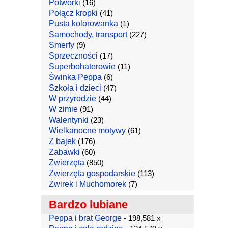
Potworki
(16)
Połącz kropki
(41)
Pusta kolorowanka
(1)
Samochody, transport
(227)
Smerfy
(9)
Sprzeczności
(17)
Superbohaterowie
(11)
Świnka Peppa
(6)
Szkoła i dzieci
(47)
W przyrodzie
(44)
W zimie
(91)
Walentynki
(23)
Wielkanocne motywy
(61)
Z bajek
(176)
Zabawki
(60)
Zwierzęta
(850)
Zwierzęta gospodarskie
(113)
Żwirek i Muchomorek
(7)
Bardzo lubiane
Peppa i brat George
- 198,581 x