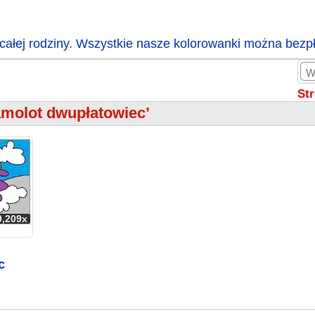
całej rodziny. Wszystkie nasze kolorowanki można bezp
St
amolot dwupłatowiec’
9,209x
c