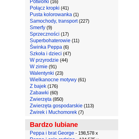
Potworki
(16)
Połącz kropki
(41)
Pusta kolorowanka
(1)
Samochody, transport
(227)
Smerfy
(9)
Sprzeczności
(17)
Superbohaterowie
(11)
Świnka Peppa
(6)
Szkoła i dzieci
(47)
W przyrodzie
(44)
W zimie
(91)
Walentynki
(23)
Wielkanocne motywy
(61)
Z bajek
(176)
Zabawki
(60)
Zwierzęta
(850)
Zwierzęta gospodarskie
(113)
Żwirek i Muchomorek
(7)
Bardzo lubiane
Peppa i brat George
- 198,578 x