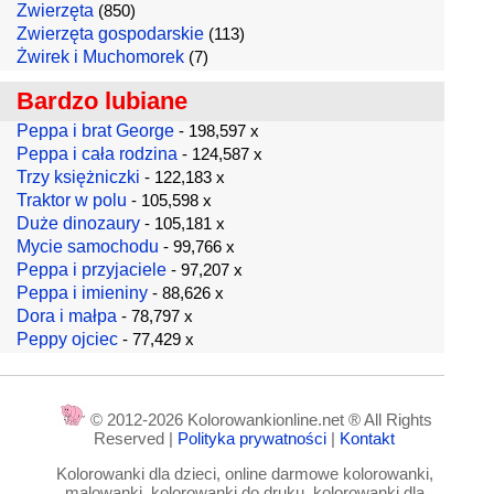
Zwierzęta
(850)
Zwierzęta gospodarskie
(113)
Żwirek i Muchomorek
(7)
Bardzo lubiane
Peppa i brat George
- 198,597 x
Peppa i cała rodzina
- 124,587 x
Trzy księżniczki
- 122,183 x
Traktor w polu
- 105,598 x
Duże dinozaury
- 105,181 x
Mycie samochodu
- 99,766 x
Peppa i przyjaciele
- 97,207 x
Peppa i imieniny
- 88,626 x
Dora i małpa
- 78,797 x
Peppy ojciec
- 77,429 x
© 2012-2026 Kolorowankionline.net ® All Rights
Reserved |
Polityka prywatności
|
Kontakt
Kolorowanki dla dzieci, online darmowe kolorowanki,
malowanki, kolorowanki do druku, kolorowanki dla