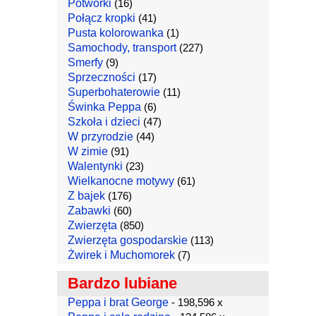
Potworki
(16)
Połącz kropki
(41)
Pusta kolorowanka
(1)
Samochody, transport
(227)
Smerfy
(9)
Sprzeczności
(17)
Superbohaterowie
(11)
Świnka Peppa
(6)
Szkoła i dzieci
(47)
W przyrodzie
(44)
W zimie
(91)
Walentynki
(23)
Wielkanocne motywy
(61)
Z bajek
(176)
Zabawki
(60)
Zwierzęta
(850)
Zwierzęta gospodarskie
(113)
Żwirek i Muchomorek
(7)
Bardzo lubiane
Peppa i brat George
- 198,596 x