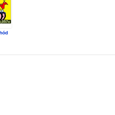
6,057x
hód