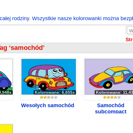
całej rodziny. Wszystkie nasze kolorowanki można bezp
St
ag ‘samochód’
9,548x
Kolorowane: 6,655x
Kolorowane: 11,4
Wesołych samochód
Samochód
subcompact