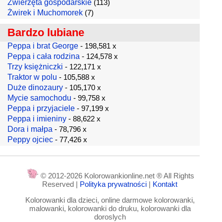
Zwierzęta gospodarskie
(113)
Żwirek i Muchomorek
(7)
Bardzo lubiane
Peppa i brat George
- 198,581 x
Peppa i cała rodzina
- 124,578 x
Trzy księżniczki
- 122,171 x
Traktor w polu
- 105,588 x
Duże dinozaury
- 105,170 x
Mycie samochodu
- 99,758 x
Peppa i przyjaciele
- 97,199 x
Peppa i imieniny
- 88,622 x
Dora i małpa
- 78,796 x
Peppy ojciec
- 77,426 x
© 2012-2026 Kolorowankionline.net ® All Rights
Reserved |
Polityka prywatności
|
Kontakt
Kolorowanki dla dzieci, online darmowe kolorowanki,
malowanki, kolorowanki do druku, kolorowanki dla
doroslych