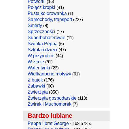
Potworki
(16)
Połącz kropki
(41)
Pusta kolorowanka
(1)
Samochody, transport
(227)
Smerfy
(9)
Sprzeczności
(17)
Superbohaterowie
(11)
Świnka Peppa
(6)
Szkoła i dzieci
(47)
W przyrodzie
(44)
W zimie
(91)
Walentynki
(23)
Wielkanocne motywy
(61)
Z bajek
(176)
Zabawki
(60)
Zwierzęta
(850)
Zwierzęta gospodarskie
(113)
Żwirek i Muchomorek
(7)
Bardzo lubiane
Peppa i brat George
- 198,578 x