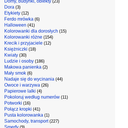
Domy, budynki, obiekty
(23)
Dora
(3)
Etykiety
(12)
Ferdo mrówka
(6)
Halloween
(41)
Kolorowanki dla dorosłych
(15)
Kolorowanki różne
(154)
Krecik i przyjaciele
(12)
Księżniczki
(18)
Kwiaty
(30)
Ludzie i osoby
(186)
Makowa panienka
(2)
Mały smok
(6)
Nadaje się do wycinania
(44)
Owoce i warzywa
(26)
Papierowe lalki
(4)
Pokoloruj według numerów
(11)
Potworki
(16)
Połącz kropki
(41)
Pusta kolorowanka
(1)
Samochody, transport
(227)
Smerfy
(9)