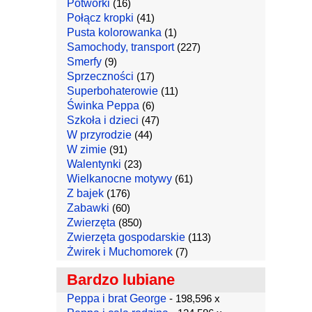
Potworki
(16)
Połącz kropki
(41)
Pusta kolorowanka
(1)
Samochody, transport
(227)
Smerfy
(9)
Sprzeczności
(17)
Superbohaterowie
(11)
Świnka Peppa
(6)
Szkoła i dzieci
(47)
W przyrodzie
(44)
W zimie
(91)
Walentynki
(23)
Wielkanocne motywy
(61)
Z bajek
(176)
Zabawki
(60)
Zwierzęta
(850)
Zwierzęta gospodarskie
(113)
Żwirek i Muchomorek
(7)
Bardzo lubiane
Peppa i brat George
- 198,596 x