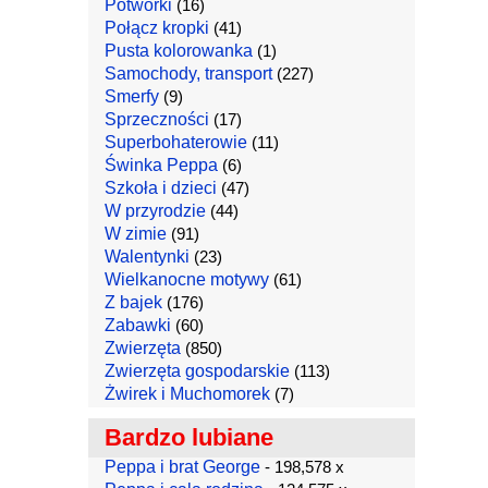
Potworki
(16)
Połącz kropki
(41)
Pusta kolorowanka
(1)
Samochody, transport
(227)
Smerfy
(9)
Sprzeczności
(17)
Superbohaterowie
(11)
Świnka Peppa
(6)
Szkoła i dzieci
(47)
W przyrodzie
(44)
W zimie
(91)
Walentynki
(23)
Wielkanocne motywy
(61)
Z bajek
(176)
Zabawki
(60)
Zwierzęta
(850)
Zwierzęta gospodarskie
(113)
Żwirek i Muchomorek
(7)
Bardzo lubiane
Peppa i brat George
- 198,578 x