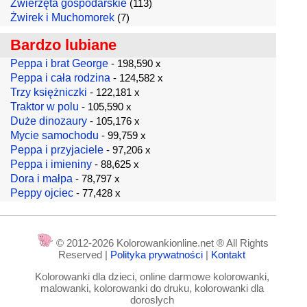
Zwierzęta gospodarskie
(113)
Żwirek i Muchomorek
(7)
Bardzo lubiane
Peppa i brat George
- 198,590 x
Peppa i cała rodzina
- 124,582 x
Trzy księżniczki
- 122,181 x
Traktor w polu
- 105,590 x
Duże dinozaury
- 105,176 x
Mycie samochodu
- 99,759 x
Peppa i przyjaciele
- 97,206 x
Peppa i imieniny
- 88,625 x
Dora i małpa
- 78,797 x
Peppy ojciec
- 77,428 x
© 2012-2026 Kolorowankionline.net ® All Rights
Reserved |
Polityka prywatności
|
Kontakt
Kolorowanki dla dzieci, online darmowe kolorowanki,
malowanki, kolorowanki do druku, kolorowanki dla
doroslych