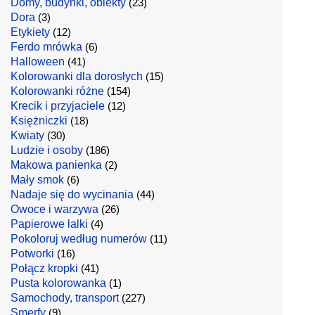
Domy, budynki, obiekty
(23)
Dora
(3)
Etykiety
(12)
Ferdo mrówka
(6)
Halloween
(41)
Kolorowanki dla dorosłych
(15)
Kolorowanki różne
(154)
Krecik i przyjaciele
(12)
Księżniczki
(18)
Kwiaty
(30)
Ludzie i osoby
(186)
Makowa panienka
(2)
Mały smok
(6)
Nadaje się do wycinania
(44)
Owoce i warzywa
(26)
Papierowe lalki
(4)
Pokoloruj według numerów
(11)
Potworki
(16)
Połącz kropki
(41)
Pusta kolorowanka
(1)
Samochody, transport
(227)
Smerfy
(9)