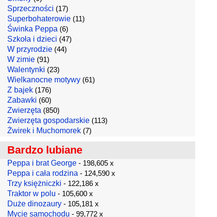
Sprzeczności
(17)
Superbohaterowie
(11)
Świnka Peppa
(6)
Szkoła i dzieci
(47)
W przyrodzie
(44)
W zimie
(91)
Walentynki
(23)
Wielkanocne motywy
(61)
Z bajek
(176)
Zabawki
(60)
Zwierzęta
(850)
Zwierzęta gospodarskie
(113)
Żwirek i Muchomorek
(7)
Bardzo lubiane
Peppa i brat George
- 198,605 x
Peppa i cała rodzina
- 124,590 x
Trzy księżniczki
- 122,186 x
Traktor w polu
- 105,600 x
Duże dinozaury
- 105,181 x
Mycie samochodu
- 99,772 x