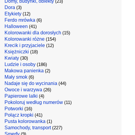
Domy, budynki, obiekty
(23)
Dora
(3)
Etykiety
(12)
Ferdo mrówka
(6)
Halloween
(41)
Kolorowanki dla dorosłych
(15)
Kolorowanki różne
(154)
Krecik i przyjaciele
(12)
Księżniczki
(18)
Kwiaty
(30)
Ludzie i osoby
(186)
Makowa panienka
(2)
Mały smok
(6)
Nadaje się do wycinania
(44)
Owoce i warzywa
(26)
Papierowe lalki
(4)
Pokoloruj według numerów
(11)
Potworki
(16)
Połącz kropki
(41)
Pusta kolorowanka
(1)
Samochody, transport
(227)
Smerfy
(9)