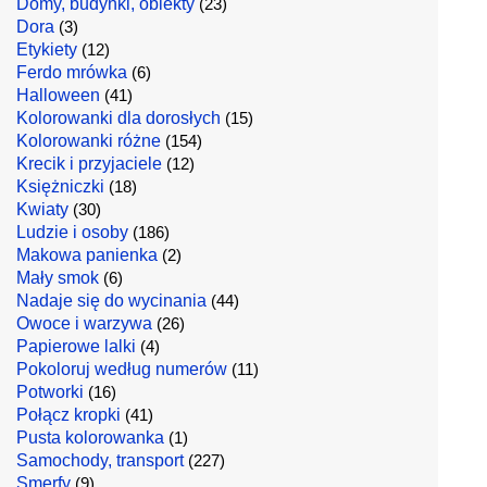
Domy, budynki, obiekty
(23)
Dora
(3)
Etykiety
(12)
Ferdo mrówka
(6)
Halloween
(41)
Kolorowanki dla dorosłych
(15)
Kolorowanki różne
(154)
Krecik i przyjaciele
(12)
Księżniczki
(18)
Kwiaty
(30)
Ludzie i osoby
(186)
Makowa panienka
(2)
Mały smok
(6)
Nadaje się do wycinania
(44)
Owoce i warzywa
(26)
Papierowe lalki
(4)
Pokoloruj według numerów
(11)
Potworki
(16)
Połącz kropki
(41)
Pusta kolorowanka
(1)
Samochody, transport
(227)
Smerfy
(9)