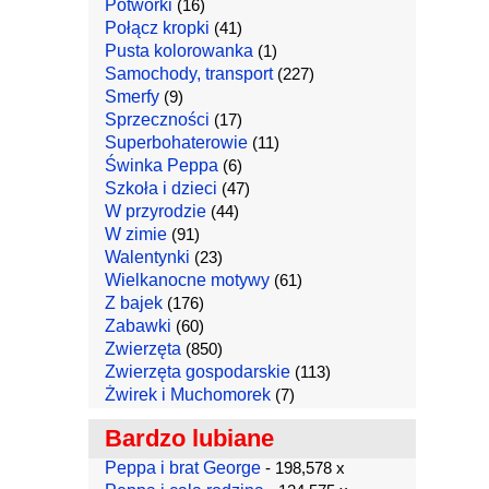
Potworki
(16)
Połącz kropki
(41)
Pusta kolorowanka
(1)
Samochody, transport
(227)
Smerfy
(9)
Sprzeczności
(17)
Superbohaterowie
(11)
Świnka Peppa
(6)
Szkoła i dzieci
(47)
W przyrodzie
(44)
W zimie
(91)
Walentynki
(23)
Wielkanocne motywy
(61)
Z bajek
(176)
Zabawki
(60)
Zwierzęta
(850)
Zwierzęta gospodarskie
(113)
Żwirek i Muchomorek
(7)
Bardzo lubiane
Peppa i brat George
- 198,578 x