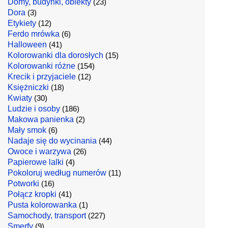
Domy, budynki, obiekty
(23)
Dora
(3)
Etykiety
(12)
Ferdo mrówka
(6)
Halloween
(41)
Kolorowanki dla dorosłych
(15)
Kolorowanki różne
(154)
Krecik i przyjaciele
(12)
Księżniczki
(18)
Kwiaty
(30)
Ludzie i osoby
(186)
Makowa panienka
(2)
Mały smok
(6)
Nadaje się do wycinania
(44)
Owoce i warzywa
(26)
Papierowe lalki
(4)
Pokoloruj według numerów
(11)
Potworki
(16)
Połącz kropki
(41)
Pusta kolorowanka
(1)
Samochody, transport
(227)
Smerfy
(9)