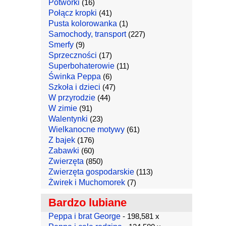
Potworki
(16)
Połącz kropki
(41)
Pusta kolorowanka
(1)
Samochody, transport
(227)
Smerfy
(9)
Sprzeczności
(17)
Superbohaterowie
(11)
Świnka Peppa
(6)
Szkoła i dzieci
(47)
W przyrodzie
(44)
W zimie
(91)
Walentynki
(23)
Wielkanocne motywy
(61)
Z bajek
(176)
Zabawki
(60)
Zwierzęta
(850)
Zwierzęta gospodarskie
(113)
Żwirek i Muchomorek
(7)
Bardzo lubiane
Peppa i brat George
- 198,581 x