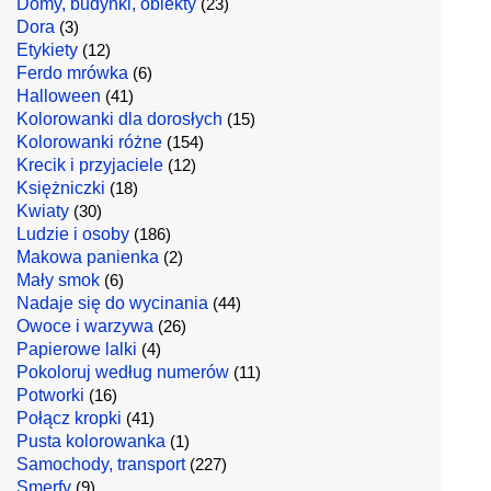
Domy, budynki, obiekty
(23)
Dora
(3)
Etykiety
(12)
Ferdo mrówka
(6)
Halloween
(41)
Kolorowanki dla dorosłych
(15)
Kolorowanki różne
(154)
Krecik i przyjaciele
(12)
Księżniczki
(18)
Kwiaty
(30)
Ludzie i osoby
(186)
Makowa panienka
(2)
Mały smok
(6)
Nadaje się do wycinania
(44)
Owoce i warzywa
(26)
Papierowe lalki
(4)
Pokoloruj według numerów
(11)
Potworki
(16)
Połącz kropki
(41)
Pusta kolorowanka
(1)
Samochody, transport
(227)
Smerfy
(9)