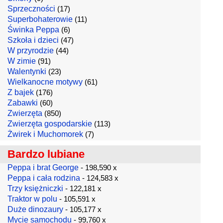
Sprzeczności
(17)
Superbohaterowie
(11)
Świnka Peppa
(6)
Szkoła i dzieci
(47)
W przyrodzie
(44)
W zimie
(91)
Walentynki
(23)
Wielkanocne motywy
(61)
Z bajek
(176)
Zabawki
(60)
Zwierzęta
(850)
Zwierzęta gospodarskie
(113)
Żwirek i Muchomorek
(7)
Bardzo lubiane
Peppa i brat George
- 198,590 x
Peppa i cała rodzina
- 124,583 x
Trzy księżniczki
- 122,181 x
Traktor w polu
- 105,591 x
Duże dinozaury
- 105,177 x
Mycie samochodu
- 99,760 x