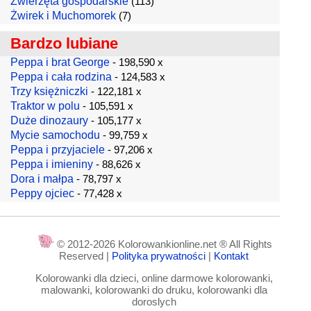
Zwierzęta gospodarskie
(113)
Żwirek i Muchomorek
(7)
Bardzo lubiane
Peppa i brat George
- 198,590 x
Peppa i cała rodzina
- 124,583 x
Trzy księżniczki
- 122,181 x
Traktor w polu
- 105,591 x
Duże dinozaury
- 105,177 x
Mycie samochodu
- 99,759 x
Peppa i przyjaciele
- 97,206 x
Peppa i imieniny
- 88,626 x
Dora i małpa
- 78,797 x
Peppy ojciec
- 77,428 x
© 2012-2026 Kolorowankionline.net ® All Rights
Reserved |
Polityka prywatności
|
Kontakt
Kolorowanki dla dzieci, online darmowe kolorowanki,
malowanki, kolorowanki do druku, kolorowanki dla
doroslych