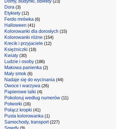
Domy, budynki, obiekty
(23)
Dora
(3)
Etykiety
(12)
Ferdo mrówka
(6)
Halloween
(41)
Kolorowanki dla dorosłych
(15)
Kolorowanki różne
(154)
Krecik i przyjaciele
(12)
Księżniczki
(18)
Kwiaty
(30)
Ludzie i osoby
(186)
Makowa panienka
(2)
Mały smok
(6)
Nadaje się do wycinania
(44)
Owoce i warzywa
(26)
Papierowe lalki
(4)
Pokoloruj według numerów
(11)
Potworki
(16)
Połącz kropki
(41)
Pusta kolorowanka
(1)
Samochody, transport
(227)
Smerfy
(9)