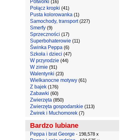
Potworki
(16)
Połącz kropki
(41)
Pusta kolorowanka
(1)
Samochody, transport
(227)
Smerfy
(9)
Sprzeczności
(17)
Superbohaterowie
(11)
Świnka Peppa
(6)
Szkoła i dzieci
(47)
W przyrodzie
(44)
W zimie
(91)
Walentynki
(23)
Wielkanocne motywy
(61)
Z bajek
(176)
Zabawki
(60)
Zwierzęta
(850)
Zwierzęta gospodarskie
(113)
Żwirek i Muchomorek
(7)
Bardzo lubiane
Peppa i brat George
- 198,578 x