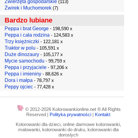
Zwierzęta gospodarskie
(113)
Żwirek i Muchomorek
(7)
Bardzo lubiane
Peppa i brat George
- 198,590 x
Peppa i cała rodzina
- 124,583 x
Trzy księżniczki
- 122,181 x
Traktor w polu
- 105,591 x
Duże dinozaury
- 105,177 x
Mycie samochodu
- 99,759 x
Peppa i przyjaciele
- 97,206 x
Peppa i imieniny
- 88,626 x
Dora i małpa
- 78,797 x
Peppy ojciec
- 77,428 x
© 2012-2026 Kolorowankionline.net ® All Rights
Reserved |
Polityka prywatności
|
Kontakt
Kolorowanki dla dzieci, online darmowe kolorowanki,
malowanki, kolorowanki do druku, kolorowanki dla
doroslych