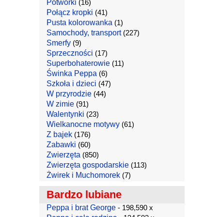
Potworki
(16)
Połącz kropki
(41)
Pusta kolorowanka
(1)
Samochody, transport
(227)
Smerfy
(9)
Sprzeczności
(17)
Superbohaterowie
(11)
Świnka Peppa
(6)
Szkoła i dzieci
(47)
W przyrodzie
(44)
W zimie
(91)
Walentynki
(23)
Wielkanocne motywy
(61)
Z bajek
(176)
Zabawki
(60)
Zwierzęta
(850)
Zwierzęta gospodarskie
(113)
Żwirek i Muchomorek
(7)
Bardzo lubiane
Peppa i brat George
- 198,590 x