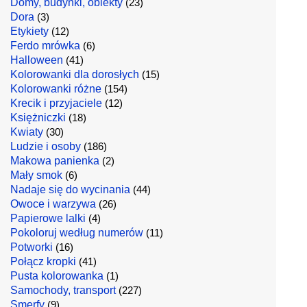
Domy, budynki, obiekty
(23)
Dora
(3)
Etykiety
(12)
Ferdo mrówka
(6)
Halloween
(41)
Kolorowanki dla dorosłych
(15)
Kolorowanki różne
(154)
Krecik i przyjaciele
(12)
Księżniczki
(18)
Kwiaty
(30)
Ludzie i osoby
(186)
Makowa panienka
(2)
Mały smok
(6)
Nadaje się do wycinania
(44)
Owoce i warzywa
(26)
Papierowe lalki
(4)
Pokoloruj według numerów
(11)
Potworki
(16)
Połącz kropki
(41)
Pusta kolorowanka
(1)
Samochody, transport
(227)
Smerfy
(9)