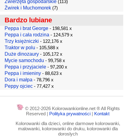
Zwierzęta gospodarskie
(113)
Żwirek i Muchomorek
(7)
Bardzo lubiane
Peppa i brat George
- 198,581 x
Peppa i cała rodzina
- 124,579 x
Trzy księżniczki
- 122,176 x
Traktor w polu
- 105,588 x
Duże dinozaury
- 105,172 x
Mycie samochodu
- 99,758 x
Peppa i przyjaciele
- 97,200 x
Peppa i imieniny
- 88,623 x
Dora i małpa
- 78,796 x
Peppy ojciec
- 77,427 x
© 2012-2026 Kolorowankionline.net ® All Rights
Reserved |
Polityka prywatności
|
Kontakt
Kolorowanki dla dzieci, online darmowe kolorowanki,
malowanki, kolorowanki do druku, kolorowanki dla
doroslych