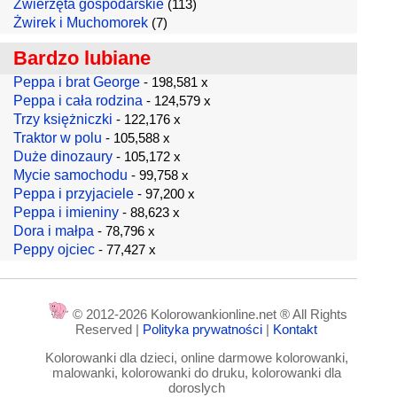
Zwierzęta gospodarskie
(113)
Żwirek i Muchomorek
(7)
Bardzo lubiane
Peppa i brat George
- 198,581 x
Peppa i cała rodzina
- 124,579 x
Trzy księżniczki
- 122,176 x
Traktor w polu
- 105,588 x
Duże dinozaury
- 105,172 x
Mycie samochodu
- 99,758 x
Peppa i przyjaciele
- 97,200 x
Peppa i imieniny
- 88,623 x
Dora i małpa
- 78,796 x
Peppy ojciec
- 77,427 x
© 2012-2026 Kolorowankionline.net ® All Rights
Reserved |
Polityka prywatności
|
Kontakt
Kolorowanki dla dzieci, online darmowe kolorowanki,
malowanki, kolorowanki do druku, kolorowanki dla
doroslych