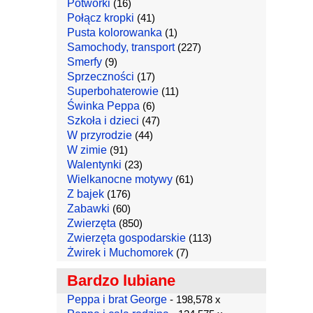
Potworki
(16)
Połącz kropki
(41)
Pusta kolorowanka
(1)
Samochody, transport
(227)
Smerfy
(9)
Sprzeczności
(17)
Superbohaterowie
(11)
Świnka Peppa
(6)
Szkoła i dzieci
(47)
W przyrodzie
(44)
W zimie
(91)
Walentynki
(23)
Wielkanocne motywy
(61)
Z bajek
(176)
Zabawki
(60)
Zwierzęta
(850)
Zwierzęta gospodarskie
(113)
Żwirek i Muchomorek
(7)
Bardzo lubiane
Peppa i brat George
- 198,578 x