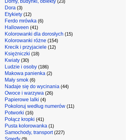
Domy, budynki, obiekty
(23)
Dora
(3)
Etykiety
(12)
Ferdo mrówka
(6)
Halloween
(41)
Kolorowanki dla dorosłych
(15)
Kolorowanki różne
(154)
Krecik i przyjaciele
(12)
Księżniczki
(18)
Kwiaty
(30)
Ludzie i osoby
(186)
Makowa panienka
(2)
Mały smok
(6)
Nadaje się do wycinania
(44)
Owoce i warzywa
(26)
Papierowe lalki
(4)
Pokoloruj według numerów
(11)
Potworki
(16)
Połącz kropki
(41)
Pusta kolorowanka
(1)
Samochody, transport
(227)
Smerfy
(9)