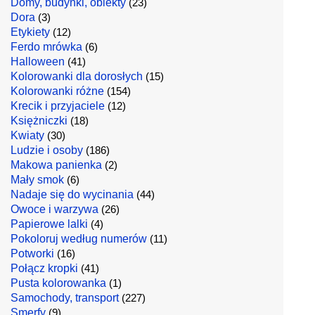
Domy, budynki, obiekty
(23)
Dora
(3)
Etykiety
(12)
Ferdo mrówka
(6)
Halloween
(41)
Kolorowanki dla dorosłych
(15)
Kolorowanki różne
(154)
Krecik i przyjaciele
(12)
Księżniczki
(18)
Kwiaty
(30)
Ludzie i osoby
(186)
Makowa panienka
(2)
Mały smok
(6)
Nadaje się do wycinania
(44)
Owoce i warzywa
(26)
Papierowe lalki
(4)
Pokoloruj według numerów
(11)
Potworki
(16)
Połącz kropki
(41)
Pusta kolorowanka
(1)
Samochody, transport
(227)
Smerfy
(9)