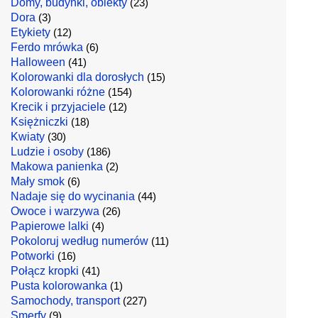
Domy, budynki, obiekty
(23)
Dora
(3)
Etykiety
(12)
Ferdo mrówka
(6)
Halloween
(41)
Kolorowanki dla dorosłych
(15)
Kolorowanki różne
(154)
Krecik i przyjaciele
(12)
Księżniczki
(18)
Kwiaty
(30)
Ludzie i osoby
(186)
Makowa panienka
(2)
Mały smok
(6)
Nadaje się do wycinania
(44)
Owoce i warzywa
(26)
Papierowe lalki
(4)
Pokoloruj według numerów
(11)
Potworki
(16)
Połącz kropki
(41)
Pusta kolorowanka
(1)
Samochody, transport
(227)
Smerfy
(9)