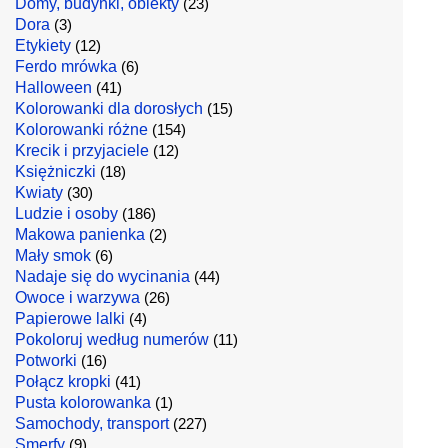
Domy, budynki, obiekty
(23)
Dora
(3)
Etykiety
(12)
Ferdo mrówka
(6)
Halloween
(41)
Kolorowanki dla dorosłych
(15)
Kolorowanki różne
(154)
Krecik i przyjaciele
(12)
Księżniczki
(18)
Kwiaty
(30)
Ludzie i osoby
(186)
Makowa panienka
(2)
Mały smok
(6)
Nadaje się do wycinania
(44)
Owoce i warzywa
(26)
Papierowe lalki
(4)
Pokoloruj według numerów
(11)
Potworki
(16)
Połącz kropki
(41)
Pusta kolorowanka
(1)
Samochody, transport
(227)
Smerfy
(9)