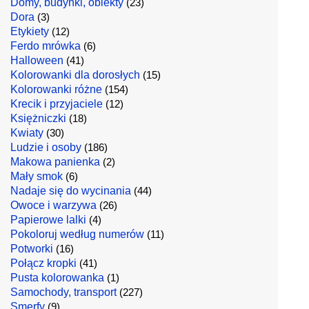
Domy, budynki, obiekty
(23)
Dora
(3)
Etykiety
(12)
Ferdo mrówka
(6)
Halloween
(41)
Kolorowanki dla dorosłych
(15)
Kolorowanki różne
(154)
Krecik i przyjaciele
(12)
Księżniczki
(18)
Kwiaty
(30)
Ludzie i osoby
(186)
Makowa panienka
(2)
Mały smok
(6)
Nadaje się do wycinania
(44)
Owoce i warzywa
(26)
Papierowe lalki
(4)
Pokoloruj według numerów
(11)
Potworki
(16)
Połącz kropki
(41)
Pusta kolorowanka
(1)
Samochody, transport
(227)
Smerfy
(9)