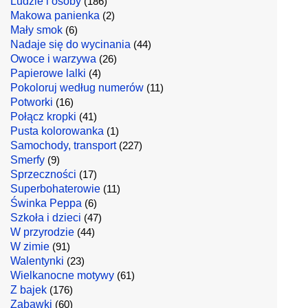
Ludzie i osoby
(186)
Makowa panienka
(2)
Mały smok
(6)
Nadaje się do wycinania
(44)
Owoce i warzywa
(26)
Papierowe lalki
(4)
Pokoloruj według numerów
(11)
Potworki
(16)
Połącz kropki
(41)
Pusta kolorowanka
(1)
Samochody, transport
(227)
Smerfy
(9)
Sprzeczności
(17)
Superbohaterowie
(11)
Świnka Peppa
(6)
Szkoła i dzieci
(47)
W przyrodzie
(44)
W zimie
(91)
Walentynki
(23)
Wielkanocne motywy
(61)
Z bajek
(176)
Zabawki
(60)