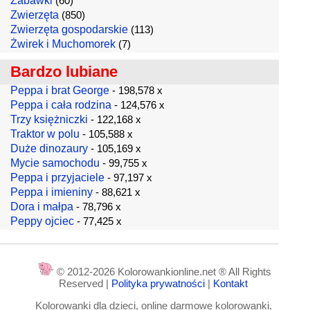
Zabawki
(60)
Zwierzęta
(850)
Zwierzęta gospodarskie
(113)
Żwirek i Muchomorek
(7)
Bardzo lubiane
Peppa i brat George
- 198,578 x
Peppa i cała rodzina
- 124,576 x
Trzy księżniczki
- 122,168 x
Traktor w polu
- 105,588 x
Duże dinozaury
- 105,169 x
Mycie samochodu
- 99,755 x
Peppa i przyjaciele
- 97,197 x
Peppa i imieniny
- 88,621 x
Dora i małpa
- 78,796 x
Peppy ojciec
- 77,425 x
© 2012-2026 Kolorowankionline.net ® All Rights
Reserved |
Polityka prywatności
|
Kontakt
Kolorowanki dla dzieci, online darmowe kolorowanki,