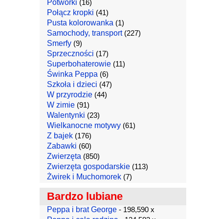
Potworki
(16)
Połącz kropki
(41)
Pusta kolorowanka
(1)
Samochody, transport
(227)
Smerfy
(9)
Sprzeczności
(17)
Superbohaterowie
(11)
Świnka Peppa
(6)
Szkoła i dzieci
(47)
W przyrodzie
(44)
W zimie
(91)
Walentynki
(23)
Wielkanocne motywy
(61)
Z bajek
(176)
Zabawki
(60)
Zwierzęta
(850)
Zwierzęta gospodarskie
(113)
Żwirek i Muchomorek
(7)
Bardzo lubiane
Peppa i brat George
- 198,590 x