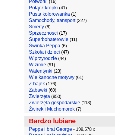
Potworki
(16)
Połącz kropki
(41)
Pusta kolorowanka
(1)
Samochody, transport
(227)
Smerfy
(9)
Sprzeczności
(17)
Superbohaterowie
(11)
Świnka Peppa
(6)
Szkoła i dzieci
(47)
W przyrodzie
(44)
W zimie
(91)
Walentynki
(23)
Wielkanocne motywy
(61)
Z bajek
(176)
Zabawki
(60)
Zwierzęta
(850)
Zwierzęta gospodarskie
(113)
Żwirek i Muchomorek
(7)
Bardzo lubiane
Peppa i brat George
- 198,578 x