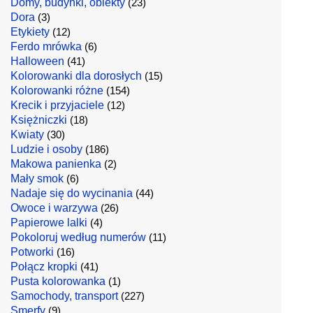
Domy, budynki, obiekty
(23)
Dora
(3)
Etykiety
(12)
Ferdo mrówka
(6)
Halloween
(41)
Kolorowanki dla dorosłych
(15)
Kolorowanki różne
(154)
Krecik i przyjaciele
(12)
Księżniczki
(18)
Kwiaty
(30)
Ludzie i osoby
(186)
Makowa panienka
(2)
Mały smok
(6)
Nadaje się do wycinania
(44)
Owoce i warzywa
(26)
Papierowe lalki
(4)
Pokoloruj według numerów
(11)
Potworki
(16)
Połącz kropki
(41)
Pusta kolorowanka
(1)
Samochody, transport
(227)
Smerfy
(9)