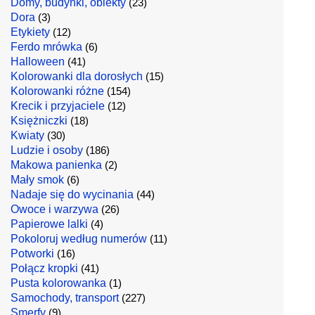
Domy, budynki, obiekty
(23)
Dora
(3)
Etykiety
(12)
Ferdo mrówka
(6)
Halloween
(41)
Kolorowanki dla dorosłych
(15)
Kolorowanki różne
(154)
Krecik i przyjaciele
(12)
Księżniczki
(18)
Kwiaty
(30)
Ludzie i osoby
(186)
Makowa panienka
(2)
Mały smok
(6)
Nadaje się do wycinania
(44)
Owoce i warzywa
(26)
Papierowe lalki
(4)
Pokoloruj według numerów
(11)
Potworki
(16)
Połącz kropki
(41)
Pusta kolorowanka
(1)
Samochody, transport
(227)
Smerfy
(9)