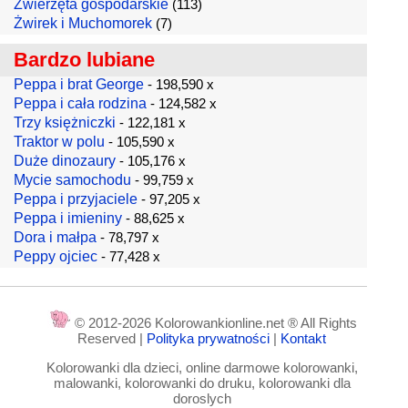
Zwierzęta gospodarskie
(113)
Żwirek i Muchomorek
(7)
Bardzo lubiane
Peppa i brat George
- 198,590 x
Peppa i cała rodzina
- 124,582 x
Trzy księżniczki
- 122,181 x
Traktor w polu
- 105,590 x
Duże dinozaury
- 105,176 x
Mycie samochodu
- 99,759 x
Peppa i przyjaciele
- 97,205 x
Peppa i imieniny
- 88,625 x
Dora i małpa
- 78,797 x
Peppy ojciec
- 77,428 x
© 2012-2026 Kolorowankionline.net ® All Rights
Reserved |
Polityka prywatności
|
Kontakt
Kolorowanki dla dzieci, online darmowe kolorowanki,
malowanki, kolorowanki do druku, kolorowanki dla
doroslych