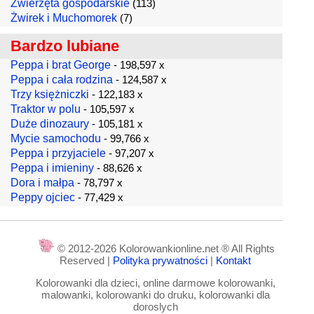
Zwierzęta gospodarskie
(113)
Żwirek i Muchomorek
(7)
Bardzo lubiane
Peppa i brat George
- 198,597 x
Peppa i cała rodzina
- 124,587 x
Trzy księżniczki
- 122,183 x
Traktor w polu
- 105,597 x
Duże dinozaury
- 105,181 x
Mycie samochodu
- 99,766 x
Peppa i przyjaciele
- 97,207 x
Peppa i imieniny
- 88,626 x
Dora i małpa
- 78,797 x
Peppy ojciec
- 77,429 x
© 2012-2026 Kolorowankionline.net ® All Rights
Reserved |
Polityka prywatności
|
Kontakt
Kolorowanki dla dzieci, online darmowe kolorowanki,
malowanki, kolorowanki do druku, kolorowanki dla
doroslych