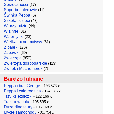
Sprzeczności
(17)
Superbohaterowie
(11)
Świnka Peppa
(6)
Szkoła i dzieci
(47)
W przyrodzie
(44)
W zimie
(91)
Walentynki
(23)
Wielkanocne motywy
(61)
Z bajek
(176)
Zabawki
(60)
Zwierzęta
(850)
Zwierzęta gospodarskie
(113)
Żwirek i Muchomorek
(7)
Bardzo lubiane
Peppa i brat George
- 198,578 x
Peppa i cała rodzina
- 124,575 x
Trzy księżniczki
- 122,166 x
Traktor w polu
- 105,585 x
Duże dinozaury
- 105,168 x
Mycie samochodu
- 99,754 x