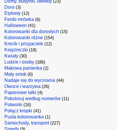
Domy, budynki, obiekty
(23)
Dora
(3)
Etykiety
(12)
Ferdo mrówka
(6)
Halloween
(41)
Kolorowanki dla dorosłych
(15)
Kolorowanki różne
(154)
Krecik i przyjaciele
(12)
Księżniczki
(18)
Kwiaty
(30)
Ludzie i osoby
(186)
Makowa panienka
(2)
Mały smok
(6)
Nadaje się do wycinania
(44)
Owoce i warzywa
(26)
Papierowe lalki
(4)
Pokoloruj według numerów
(11)
Potworki
(16)
Połącz kropki
(41)
Pusta kolorowanka
(1)
Samochody, transport
(227)
Smerfy
(9)