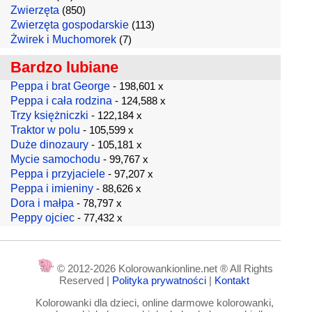
Zwierzęta
(850)
Zwierzęta gospodarskie
(113)
Żwirek i Muchomorek
(7)
Bardzo lubiane
Peppa i brat George
- 198,601 x
Peppa i cała rodzina
- 124,588 x
Trzy księżniczki
- 122,184 x
Traktor w polu
- 105,599 x
Duże dinozaury
- 105,181 x
Mycie samochodu
- 99,767 x
Peppa i przyjaciele
- 97,207 x
Peppa i imieniny
- 88,626 x
Dora i małpa
- 78,797 x
Peppy ojciec
- 77,432 x
© 2012-2026 Kolorowankionline.net ® All Rights
Reserved |
Polityka prywatności
|
Kontakt
Kolorowanki dla dzieci, online darmowe kolorowanki,