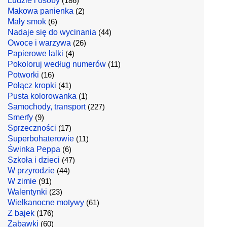
Ludzie i osoby
(186)
Makowa panienka
(2)
Mały smok
(6)
Nadaje się do wycinania
(44)
Owoce i warzywa
(26)
Papierowe lalki
(4)
Pokoloruj według numerów
(11)
Potworki
(16)
Połącz kropki
(41)
Pusta kolorowanka
(1)
Samochody, transport
(227)
Smerfy
(9)
Sprzeczności
(17)
Superbohaterowie
(11)
Świnka Peppa
(6)
Szkoła i dzieci
(47)
W przyrodzie
(44)
W zimie
(91)
Walentynki
(23)
Wielkanocne motywy
(61)
Z bajek
(176)
Zabawki
(60)