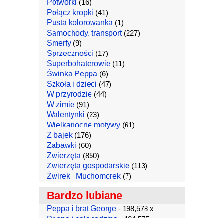
Potworki
(16)
Połącz kropki
(41)
Pusta kolorowanka
(1)
Samochody, transport
(227)
Smerfy
(9)
Sprzeczności
(17)
Superbohaterowie
(11)
Świnka Peppa
(6)
Szkoła i dzieci
(47)
W przyrodzie
(44)
W zimie
(91)
Walentynki
(23)
Wielkanocne motywy
(61)
Z bajek
(176)
Zabawki
(60)
Zwierzęta
(850)
Zwierzęta gospodarskie
(113)
Żwirek i Muchomorek
(7)
Bardzo lubiane
Peppa i brat George
- 198,578 x